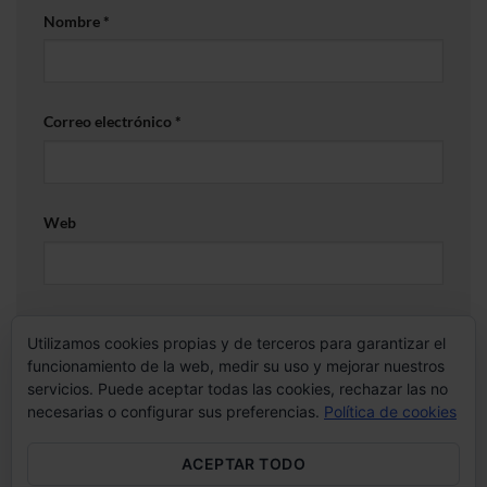
Nombre
*
Correo electrónico
*
Web
Guarda mi nombre, correo electrónico y web en este
Utilizamos cookies propias y de terceros para garantizar el
navegador para la próxima vez que comente.
funcionamiento de la web, medir su uso y mejorar nuestros
servicios. Puede aceptar todas las cookies, rechazar las no
necesarias o configurar sus preferencias.
Política de cookies
ACEPTAR TODO