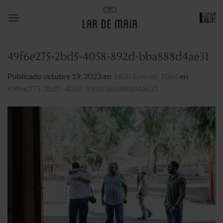
Saltar
al
contenido
49f6e275-2bd5-4058-892d-bba888d4ae31
Publicado
octubre 19, 2023
en
1600 &veces; 1064
en
49f6e275-2bd5-4058-892d-bba888d4ae31