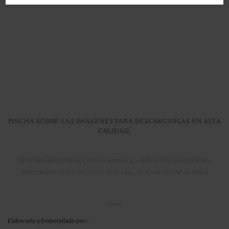
PINCHA SOBRE LAS IMÁGENES PARA DESCARGARLAS
EN ALTA
CALIDAD.
DESCARGAR FICHA DE CATA EN ESPAÑOL – ROSADO 8º LAR DE MAIA
DESCARGAR FICHA DE CATA EN INGLÉS – ROSADO 8º LAR DE MAIA
Elaborado y Embotellado por: