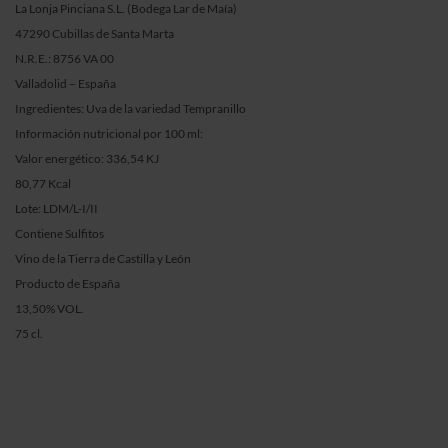
La Lonja Pinciana S.L. (Bodega Lar de Maía)
47290 Cubillas de Santa Marta
N.R.E.: 8756 VA 00
Valladolid – España
Ingredientes: Uva de la variedad Tempranillo
Información nutricional por 100 ml:
Valor energético: 336,54 KJ
80,77 Kcal
Lote: LDM/L-I/II
Contiene Sulfitos
Vino de la Tierra de Castilla y León
Producto de España
13,50% VOL.
75 cl.