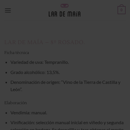
Saltar
0
al
contenido
LAR DE MAÍA – 8º
ROSADO.
Ficha técnica
Variedad de uva: Tempranillo.
Grado alcohólico: 13,5%.
Denominación de origen: “Vino de la Tierra de Castilla y
León”.
Elaboración
Vendimia: manual.
Vinificación: selección manual inicial en viñedo y segunda
selección en bodega. Se despalilla y, tras obtener el mosto,