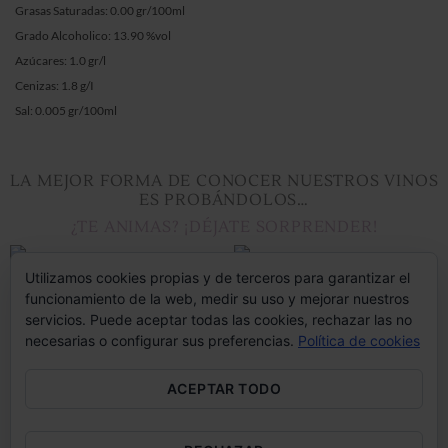
Grasas Saturadas: 0.00 gr/100ml
Grado Alcoholico: 13.90 %vol
Azúcares: 1.0 gr/l
Cenizas: 1.8 g/I
Sal: 0.005 gr/100ml
LA MEJOR FORMA DE CONOCER NUESTROS VINOS
ES PROBÁNDOLOS…
¿TE ANIMAS? ¡DÉJATE SORPRENDER!
Utilizamos cookies propias y de terceros para garantizar el
funcionamiento de la web, medir su uso y mejorar nuestros
servicios. Puede aceptar todas las cookies, rechazar las no
ESTUCHES 6 BOTELLAS
BOTELLAS 750 ML.
necesarias o configurar sus preferencias.
Política de cookies
PACK 6 BOTELLAS GARNACHA
PACK 2 BOTELLAS –
GRIS – LAR DE MAíA
GARNACHA GRIS – LAR DE
MAíA
ACEPTAR TODO
€
93.00
€
31.00