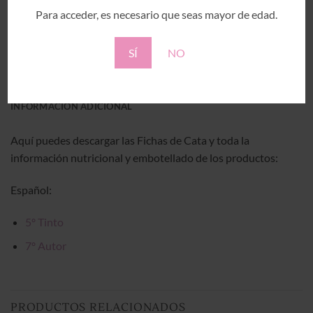
Para acceder, es necesario que seas mayor de edad.
SÍ
NO
DESCRIPCIÓN
INFORMACIÓN ADICIONAL
Aquí puedes descargar las Fichas de Cata y toda la
información nutricional y embotellado de los productos:
Español:
5º Tinto
7º Autor
PRODUCTOS RELACIONADOS