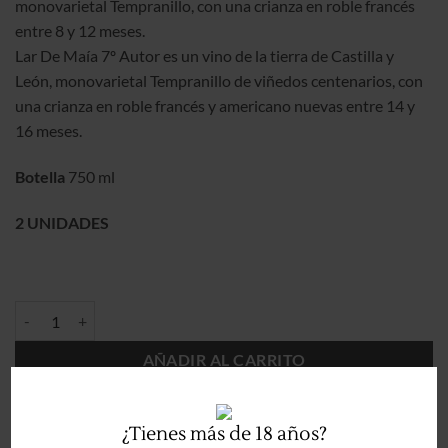
monovarietal Tempranillo, con una crianza en roble francés
entre 8 y 12 meses.
Lar De Maía 7º Autor es un vino de la tierra de Castilla y
León, monovarietal Tempranillo de viñedos centenarios, con
una crianza en roble francés y americano nuevas entre 14 y
16 meses.
Botella
750 ml
2 UNIDADES
PACK 2 BOTELLAS - 5º TINTO & 7º AUTOR - LAR DE MAíA cantidad
AÑADIR AL CARRITO
Categorías:
BOTELLAS 750 ml.
,
TIENDA
,
TINTO
¿Tienes más de 18 años?