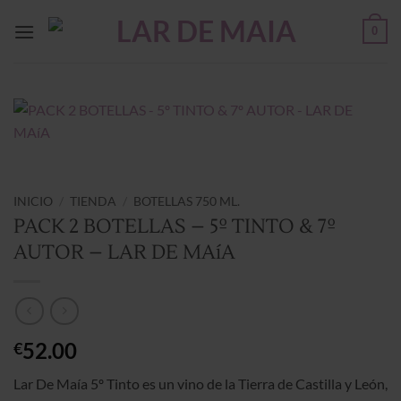
Saltar
0
al
contenido
INICIO
/
TIENDA
/
BOTELLAS 750 ML.
PACK 2 BOTELLAS – 5º TINTO & 7º
AUTOR – LAR DE MAíA
52.00
€
Lar De Maía 5º Tinto es un vino de la Tierra de Castilla y León,