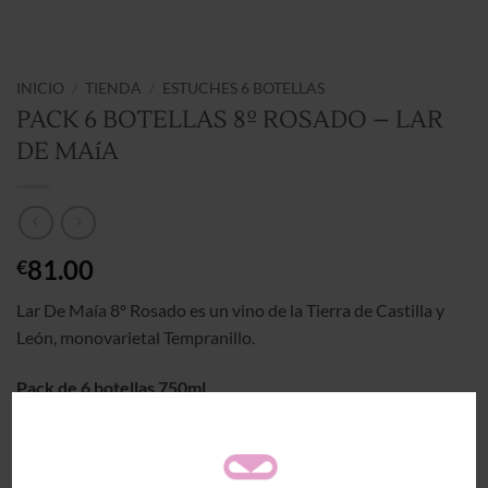
INICIO
/
TIENDA
/
ESTUCHES 6 BOTELLAS
PACK 6 BOTELLAS 8º ROSADO – LAR
DE MAíA
81.00
€
Lar De Maía 8º Rosado es un vino de la Tierra de Castilla y
León, monovarietal Tempranillo.
Pack de 6 botellas 750ml
PACK 6 BOTELLAS 8º ROSADO - LAR DE MAíA cantidad