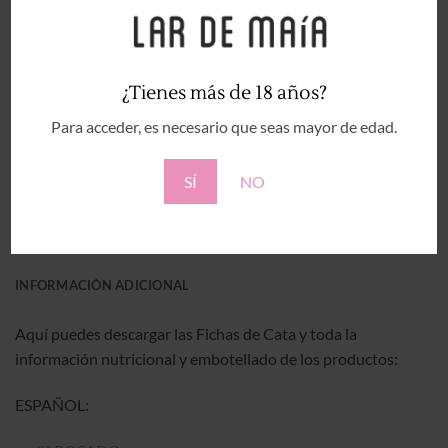
AÑADIR AL CARRITO
¿Tienes más de 18 años?
Categorías:
ESTUCHES 6 BOTELLAS
,
ROSADO
,
TIENDA
Para acceder, es necesario que seas mayor de edad.
SÍ
NO
DESCRIPCIÓN
INFORMACIÓN ADICIONAL
Aquí puedes descargar las Fichas de Cata y toda la
información nutricional y embotellado de los productos:
ESPAÑOL: