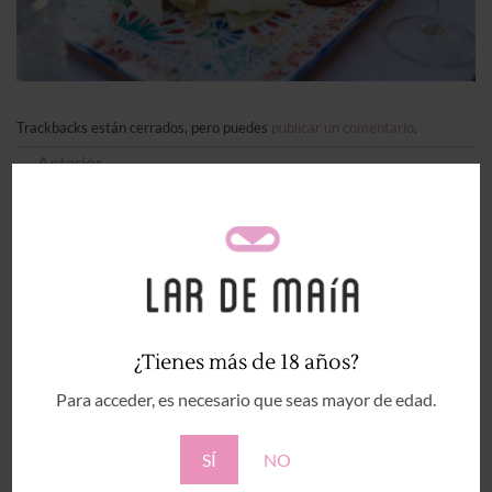
Trackbacks están cerrados, pero puedes
publicar un comentario
.
←
Anterior
Siguiente
→
Deja una respuesta
Tu dirección de correo electrónico no será publicada.
Los campos obligatorios están marcados con
*
Comentario
*
¿Tienes más de 18 años?
Para acceder, es necesario que seas mayor de edad.
SÍ
NO