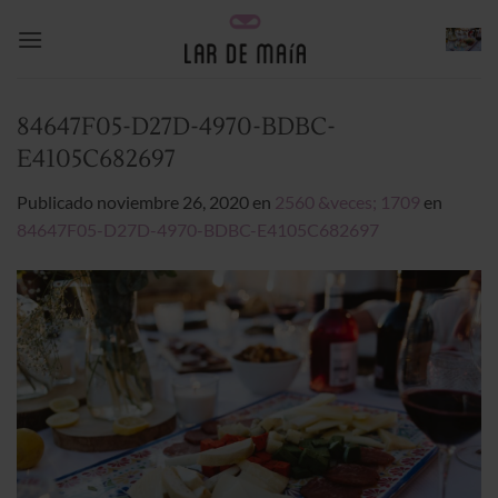
Saltar
al
contenido
84647F05-D27D-4970-BDBC-
E4105C682697
Publicado
noviembre 26, 2020
en
2560 &veces; 1709
en
84647F05-D27D-4970-BDBC-E4105C682697