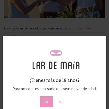
Trackbacks están cerrados, pero puedes
publicar un comentario
.
←
Anterior
Siguiente
→
Deja una respuesta
Tu dirección de correo electrónico no será publicada.
Los campos obligatorios están marcados con
*
Comentario
*
¿Tienes más de 18 años?
Para acceder, es necesario que seas mayor de edad.
SÍ
NO