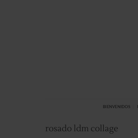
Saltar
al
contenido
BIENVENIDOS
rosado ldm collage