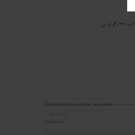
Trackbacks están cerrados, pero puedes
publicar un
←
Anterior
Siguiente
→