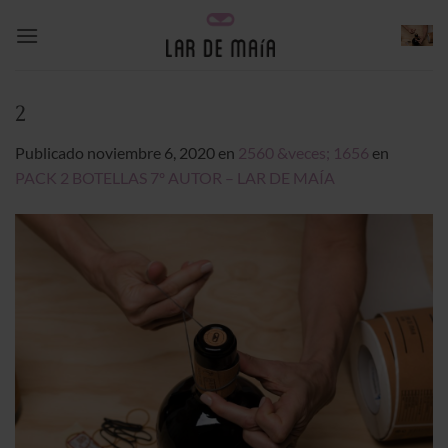
Saltar
al
contenido
2
Publicado
noviembre 6, 2020
en
2560 &veces; 1656
en
PACK 2 BOTELLAS 7º AUTOR – LAR DE MAÍA