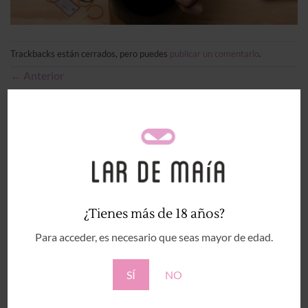
Trackbacks están cerrados, pero puedes
publicar un comentario
.
←
Anterior
Siguiente
→
Deja una respuesta
Tu dirección de correo electrónico no será publicada.
Los campos obligatorios están marcados con
*
Comentario
*
¿Tienes más de 18 años?
Para acceder, es necesario que seas mayor de edad.
SÍ
NO