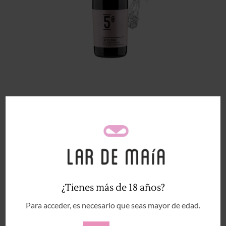
Trackbacks están cerrados, pero puedes
publicar un comentario
.
←
Anterior
Deja una respuesta
Tu dirección de correo electrónico no será publicada.
¿Tienes más de 18 años?
Los campos obligatorios están marcados con
*
Para acceder, es necesario que seas mayor de edad.
Comentario
*