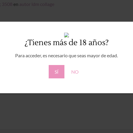
; 3508
en
autor ldm collage
 comentario
.
¿Tienes más de 18 años?
Para acceder, es necesario que seas mayor de edad.
SÍ
NO
rá publicada.
Los campos obligatorios están marcados con
*