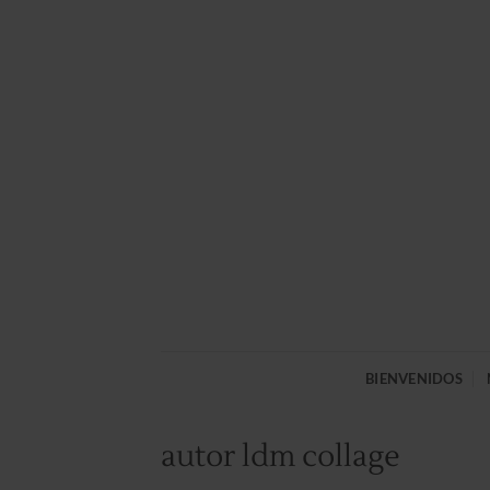
Saltar
al
contenido
BIENVENIDOS
autor ldm collage