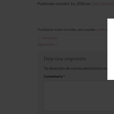
Publicado
octubre 16, 2020
en
3201 &veces
Trackbacks están cerrados, pero puedes
publicar un
←
Anterior
Siguiente
→
Deja una respuesta
Tu dirección de correo electrónico no se
Comentario
*