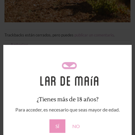
Trackbacks están cerrados, pero puedes
publicar un comentario
.
←
Anterior
Siguiente
→
Deja una respuesta
Tu dirección de correo electrónico no será publicada.
Los campos obligatorios están marcados con
*
Comentario
*
¿Tienes más de 18 años?
Para acceder, es necesario que seas mayor de edad.
SÍ
NO