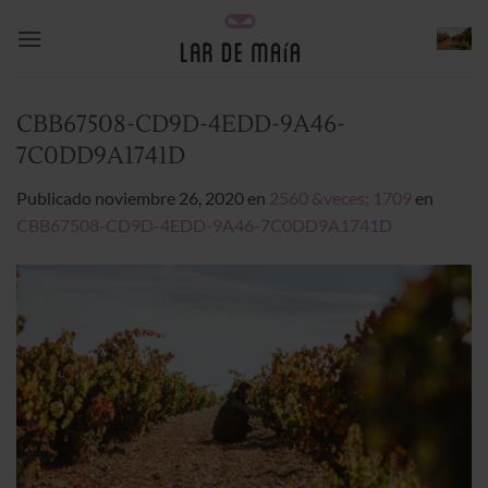
Saltar
al
contenido
CBB67508-CD9D-4EDD-9A46-
7C0DD9A1741D
Publicado
noviembre 26, 2020
en
2560 &veces; 1709
en
CBB67508-CD9D-4EDD-9A46-7C0DD9A1741D