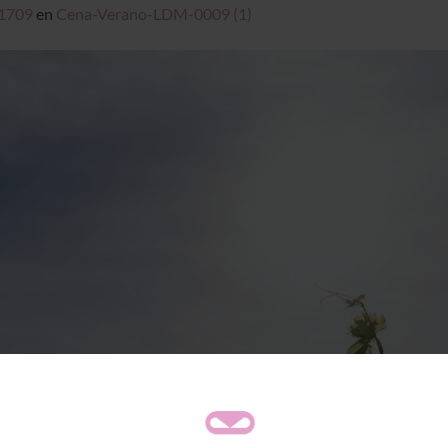
 1709
en
Cena-Verano-LDM-0009 (1)