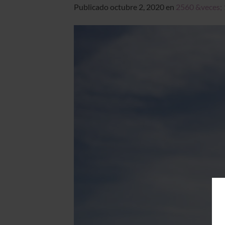
Publicado
octubre 2, 2020
en
2560 &veces;