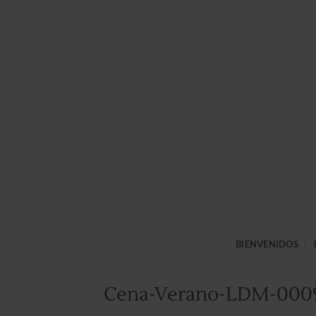
Saltar
al
contenido
BIENVENIDOS
Cena-Verano-LDM-0009