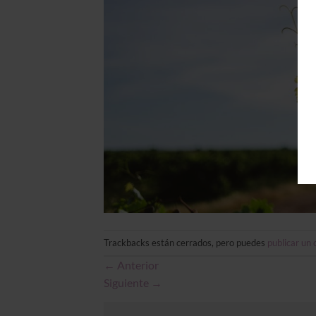
Trackbacks están cerrados, pero puedes
publicar un
←
Anterior
Siguiente
→