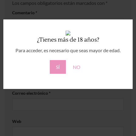
Los campos obligatorios están marcados con
*
Comentario
*
¿Tienes más de 18 años?
Para acceder, es necesario que seas mayor de edad.
Nombre
*
SÍ
NO
Correo electrónico
*
Web