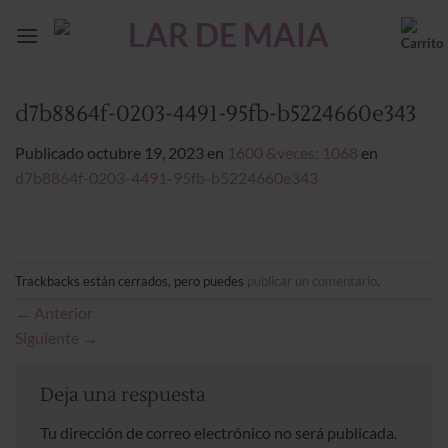
Saltar
al
contenido
d7b8864f-0203-4491-95fb-b5224660e343
Publicado
octubre 19, 2023
en
1600 &veces; 1068
en
d7b8864f-0203-4491-95fb-b5224660e343
Trackbacks están cerrados, pero puedes
publicar un comentario
.
←
Anterior
Siguiente
→
Deja una respuesta
Tu dirección de correo electrónico no será publicada.