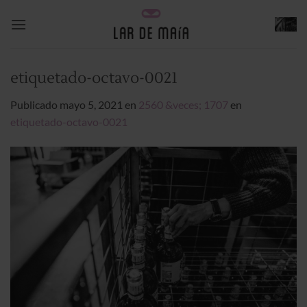
Saltar
al
contenido
etiquetado-octavo-0021
Publicado
mayo 5, 2021
en
2560 &veces; 1707
en
etiquetado-octavo-0021