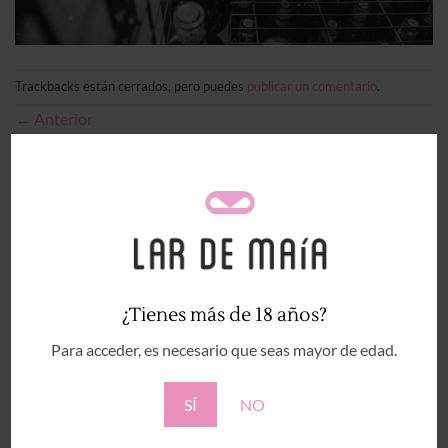
Trackbacks están cerrados, pero puedes
publicar un comentario
.
←
Anterior
Siguiente
→
Deja una respuesta
Tu dirección de correo electrónico no será publicada.
Los campos obligatorios están marcados con
*
Comentario
*
¿Tienes más de 18 años?
Para acceder, es necesario que seas mayor de edad.
SÍ
NO