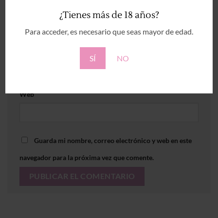
Nombre
*
¿Tienes más de 18 años?
Para acceder, es necesario que seas mayor de edad.
Correo electrónico
*
SÍ
NO
Web
Guarda mi nombre, correo electrónico y web en este
navegador para la próxima vez que comente.