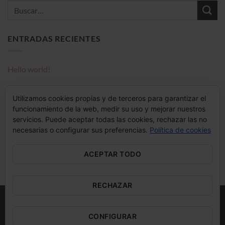
ENTRADAS RECIENTES
Hello world!
COMENTARIOS RECIENTES
Utilizamos cookies propias y de terceros para garantizar el
funcionamiento de la web, medir su uso y mejorar nuestros
servicios. Puede aceptar todas las cookies, rechazar las no
necesarias o configurar sus preferencias.
Política de cookies
A WordPress Commenter
en
Hello world!
ACEPTAR TODO
RECHAZAR
Visa
MasterCard
CONFIGURAR
ENVÍOS GRATUITOS A PENÍNSULA PARTIR DE 85€ DE COMPRA ·