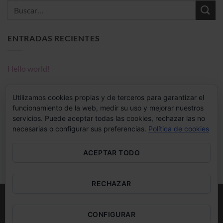
ENTRADAS RECIENTES
Hello world!
COMENTARIOS RECIENTES
Utilizamos cookies propias y de terceros para garantizar el
funcionamiento de la web, medir su uso y mejorar nuestros
servicios. Puede aceptar todas las cookies, rechazar las no
necesarias o configurar sus preferencias.
Política de cookies
A WordPress Commenter
en
Hello world!
ACEPTAR TODO
RECHAZAR
Visa
MasterCard
CONFIGURAR
ENVÍOS GRATUITOS A PENÍNSULA PARTIR DE 85€ DE COMPRA ·