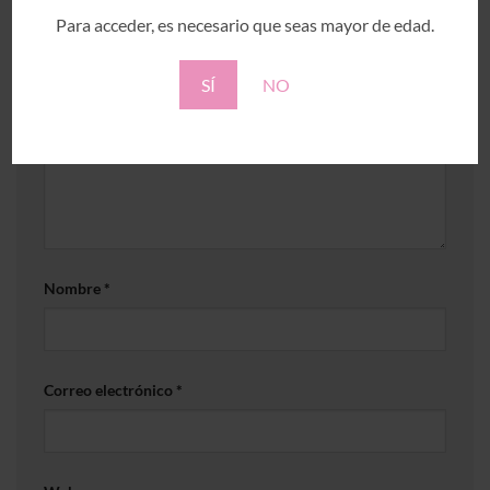
Para acceder, es necesario que seas mayor de edad.
Tu dirección de correo electrónico no será publicada.
Los campos obligatorios están marcados con
*
SÍ
NO
Comentario
*
Nombre
*
Correo electrónico
*