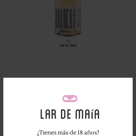
Trackbacks están cerrados, pero puedes
publicar un comentario
.
←
Anterior
Siguiente
→
¿Tienes más de 18 años?
Deja una respuesta