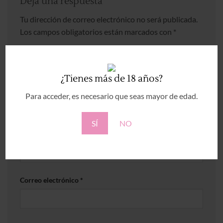
Deja una respuesta
Tu dirección de correo electrónico no será publicada.
Los campos obligatorios están marcados con
*
Comentario
*
¿Tienes más de 18 años?
Para acceder, es necesario que seas mayor de edad.
SÍ
NO
Nombre
*
Correo electrónico
*