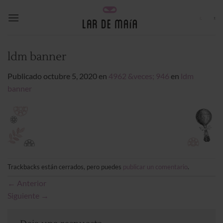
Saltar
al
contenido
ldm banner
Publicado
octubre 5, 2020
en
4962 &veces; 946
en
ldm
banner
Trackbacks están cerrados, pero puedes
publicar un comentario
.
←
Anterior
Siguiente
→