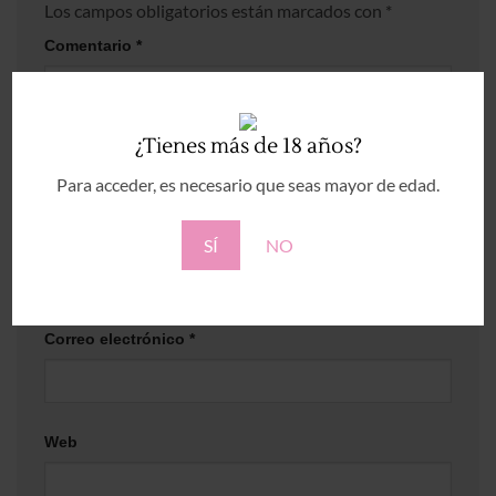
Los campos obligatorios están marcados con
*
Comentario
*
¿Tienes más de 18 años?
Para acceder, es necesario que seas mayor de edad.
Nombre
*
SÍ
NO
Correo electrónico
*
Web