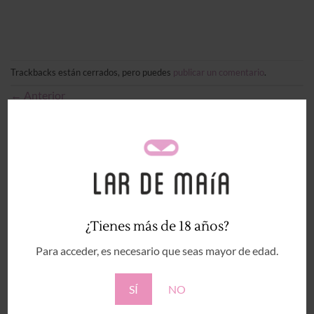
Trackbacks están cerrados, pero puedes
publicar un comentario
.
←
Anterior
Siguiente
→
Deja una respuesta
Tu dirección de correo electrónico no será publicada.
Los campos obligatorios están marcados con
*
Comentario
*
¿Tienes más de 18 años?
Para acceder, es necesario que seas mayor de edad.
SÍ
NO