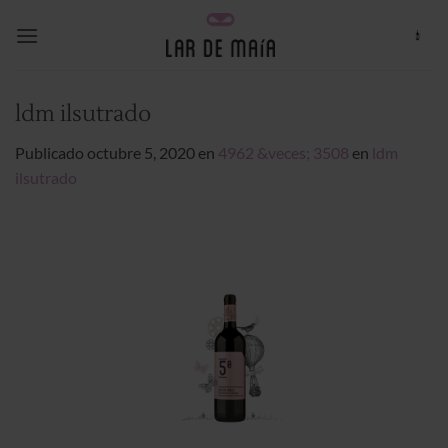
Saltar
al
contenido
ldm ilsutrado
Publicado
octubre 5, 2020
en
4962 &veces; 3508
en
ldm
ilsutrado