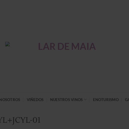
NOSOTROS
VIÑEDOS
NUESTROS VINOS
ENOTURISMO
G
L+JCYL-01