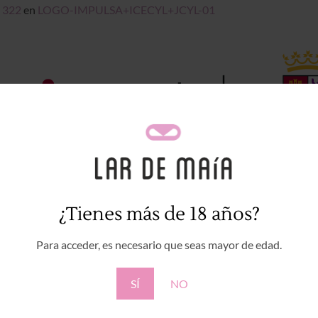
 322
en
LOGO-IMPULSA+ICECYL+JCYL-01
¿Tienes más de 18 años?
 comentario
.
Para acceder, es necesario que seas mayor de edad.
SÍ
NO