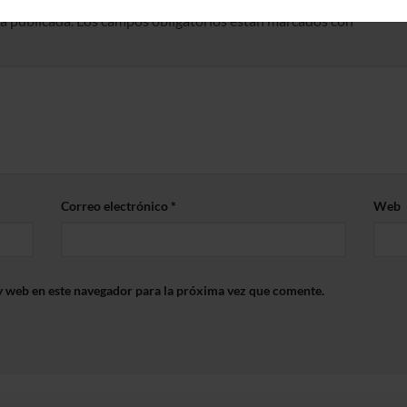
rá publicada.
Los campos obligatorios están marcados con
*
Correo electrónico
*
Web
y web en este navegador para la próxima vez que comente.