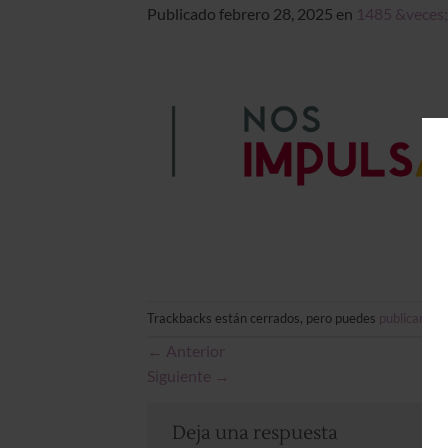
Publicado
febrero 28, 2025
en
1485 &veces;
Trackbacks están cerrados, pero puedes
publicar un
←
Anterior
Siguiente
→
Deja una respuesta