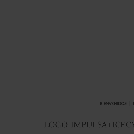
Saltar
al
contenido
BIENVENIDOS
LOGO-IMPULSA+ICECY