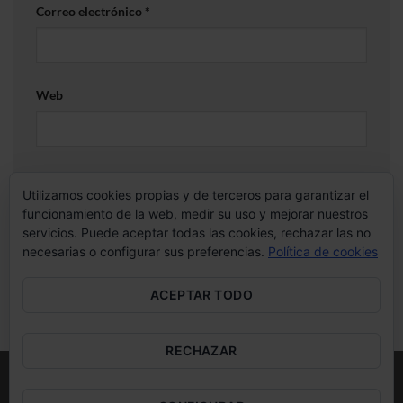
Correo electrónico
*
Web
Guarda mi nombre, correo electrónico y web en este
Utilizamos cookies propias y de terceros para garantizar el
navegador para la próxima vez que comente.
funcionamiento de la web, medir su uso y mejorar nuestros
servicios. Puede aceptar todas las cookies, rechazar las no
necesarias o configurar sus preferencias.
Política de cookies
ACEPTAR TODO
RECHAZAR
Visa
MasterCard