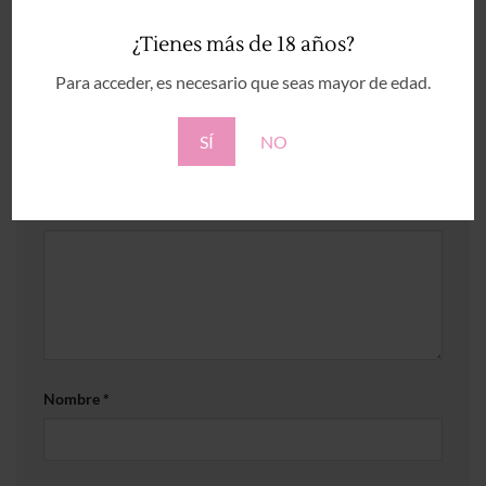
←
Anterior
¿Tienes más de 18 años?
Siguiente
→
Para acceder, es necesario que seas mayor de edad.
Deja una respuesta
SÍ
NO
Tu dirección de correo electrónico no será publicada.
Los campos obligatorios están marcados con
*
Comentario
*
Nombre
*