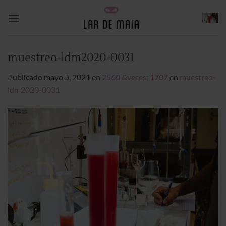
Saltar
al
contenido
muestreo-ldm2020-0031
Publicado
mayo 5, 2021
en
2560 &veces; 1707
en
muestreo-
ldm2020-0031