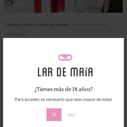
Trackbacks están cerrados, pero puedes
publicar un comentario
.
←
Anterior
Siguiente
→
Deja una respuesta
Tu dirección de correo electrónico no será publicada.
Los campos obligatorios están marcados con
*
Comentario
*
¿Tienes más de 18 años?
Para acceder, es necesario que seas mayor de edad.
SÍ
NO