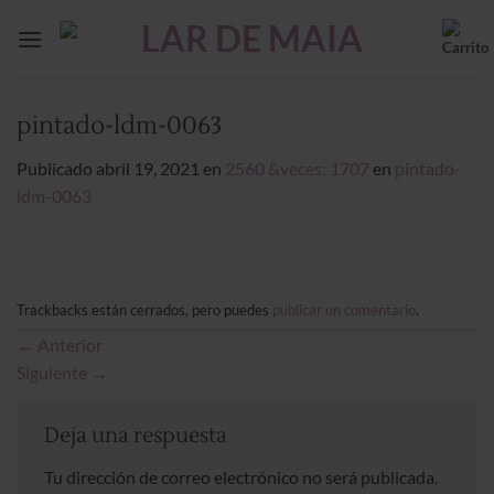
Saltar
al
contenido
pintado-ldm-0063
Publicado
abril 19, 2021
en
2560 &veces; 1707
en
pintado-
ldm-0063
Trackbacks están cerrados, pero puedes
publicar un comentario
.
←
Anterior
Siguiente
→
Deja una respuesta
Tu dirección de correo electrónico no será publicada.