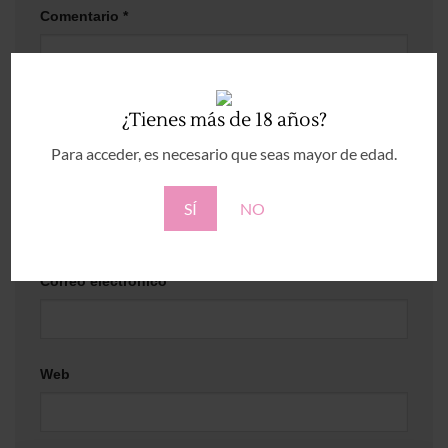
Comentario
*
¿Tienes más de 18 años?
Para acceder, es necesario que seas mayor de edad.
Nombre
*
SÍ
NO
Correo electrónico
*
Web