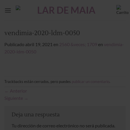
Saltar
al
contenido
vendimia-2020-ldm-0050
Publicado
abril 19, 2021
en
2560 &veces; 1709
en
vendimia-
2020-ldm-0050
Trackbacks están cerrados, pero puedes
publicar un comentario
.
←
Anterior
Siguiente
→
Deja una respuesta
Tu dirección de correo electrónico no será publicada.