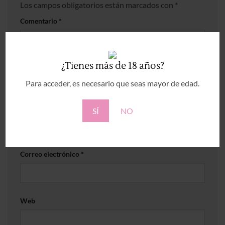
Los campos obligatorios están marcados con
*
Comentario
*
¿Tienes más de 18 años?
Para acceder, es necesario que seas mayor de edad.
Nombre
*
SÍ
NO
Correo electrónico
*
Web