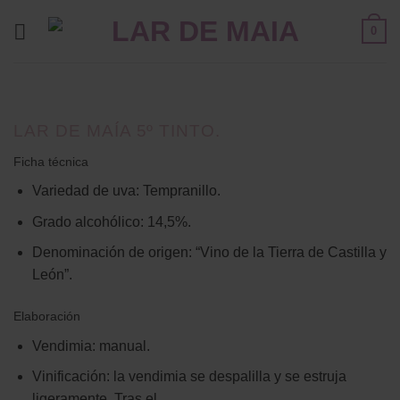
Saltar
0
al
contenido
LAR DE MAÍA 5º TINTO.
Ficha técnica
Variedad de uva: Tempranillo.
Grado alcohólico: 14,5%.
Denominación de origen: “Vino de la Tierra de Castilla y
León”.
Elaboración
Vendimia: manual.
Vinificación: la vendimia se despalilla y se estruja
ligeramente. Tras el