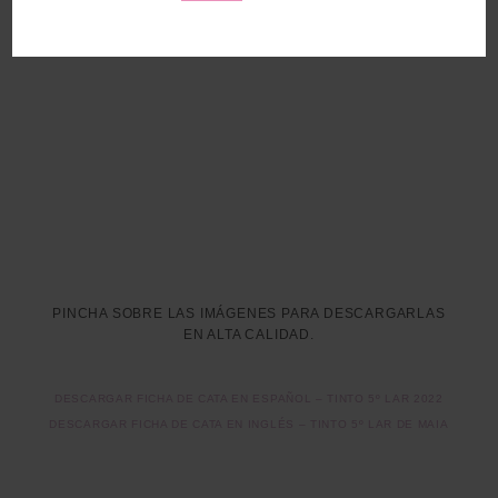
PINCHA SOBRE LAS IMÁGENES PARA DESCARGARLAS
EN ALTA CALIDAD.
DESCARGAR FICHA DE CATA EN ESPAÑOL – TINTO 5º LAR 2022
DESCARGAR FICHA DE CATA EN INGLÉS – TINTO 5º LAR DE MAIA