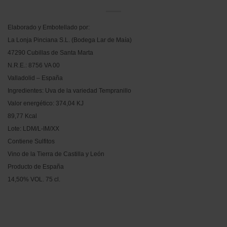
Elaborado y Embotellado por:
La Lonja Pinciana S.L. (Bodega Lar de Maía)
47290 Cubillas de Santa Marta
N.R.E.: 8756 VA 00
Valladolid – España
Ingredientes: Uva de la variedad Tempranillo
Valor energético: 374,04 KJ
89,77 Kcal
Lote: LDM/L-IM/XX
Contiene Sulfitos
Vino de la Tierra de Castilla y León
Producto de España
14,50% VOL. 75 cl.