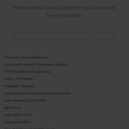
PINCHA SOBRE LAS IMÁGENES PARA DESCARGARLAS
EN ALTA CALIDAD.
DESCARGAR FICHA DE CATA EN ESPAÑOL – TINTO 7º LAR DE MAIA
DESCARGAR FICHA DE CATA EN INGLES – TINTO 7º LAR DE MAIA
Elaborado y Embotellado por:
La Lonja Pinciana S.L. (Bodega Lar de Maía)
47290 Cubillas de Santa Marta
N.R.E.: 8756 VA 00
Valladolid – España
Ingredientes: Uva de la variedad Tempranillo
Valor energético: 370,29 KJ
88,87 Kcal
Lote: LDM/L-II/VII
Contiene Sulfitos