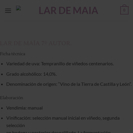
Saltar
0
al
contenido
LAR DE MAÍA 7º AUTOR.
Ficha técnica
Variedad de uva: Tempranillo de viñedos centenarios.
Grado alcohólico: 14,0%.
Denominación de origen: “Vino de la Tierra de Castilla y León”.
Elaboración
Vendimia: manual
Vinificación: selección manual inicial en viñedo, segunda
selección
en bodega y posterior despalillado. La fermentación