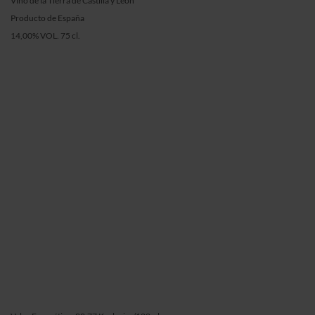
Vino de la Tierra de Castilla y León
Producto de España
14,00% VOL. 75 cl.