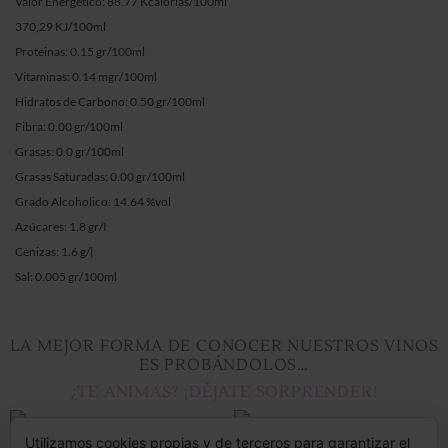
Valor Energético: 88.77 Kcalorias/100ml
370,29 KJ/100ml
Proteinas: 0.15 gr/100ml
Vitaminas: 0.14 mgr/100ml
Hidratos de Carbono: 0.50 gr/100ml
Fibra: 0.00 gr/100ml
Grasas: 0.0 gr/100ml
Grasas Saturadas: 0.00 gr/100ml
Grado Alcoholico: 14.64 %vol
Azúcares: 1.8 gr/I
Cenizas: 1.6 g/|
Sal: 0.005 gr/100ml
LA MEJOR FORMA DE CONOCER NUESTROS VINOS
ES PROBÁNDOLOS…
¿TE ANIMAS? ¡DÉJATE SORPRENDER!
Utilizamos cookies propias y de terceros para garantizar el