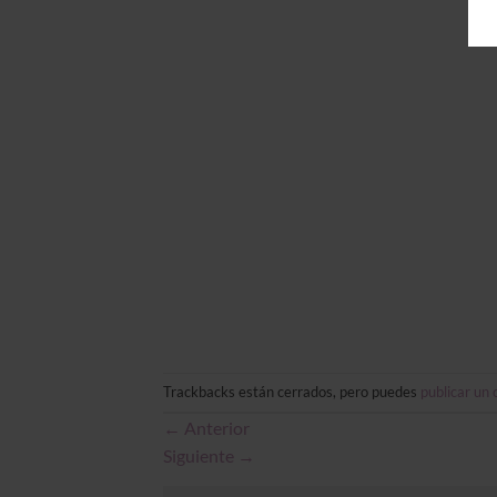
Trackbacks están cerrados, pero puedes
publicar un
←
Anterior
Siguiente
→