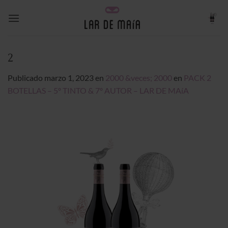
Saltar
al
contenido
2
Publicado
marzo 1, 2023
en
2000 &veces; 2000
en
PACK 2
BOTELLAS – 5º TINTO & 7º AUTOR – LAR DE MAíA