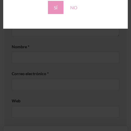
SÍ
NO
Nombre
*
Correo electrónico
*
Web
Guarda mi nombre, correo electrónico y web en este