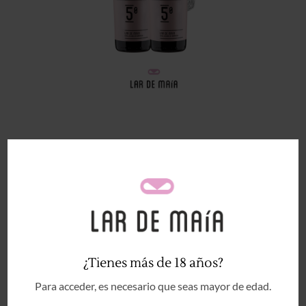
Trackbacks están cerrados, pero puedes
publicar un comentario
.
←
Anterior
Siguiente
→
Deja una respuesta
Tu dirección de correo electrónico no será publicada.
¿Tienes más de 18 años?
Los campos obligatorios están marcados con
*
Para acceder, es necesario que seas mayor de edad.
Comentario
*