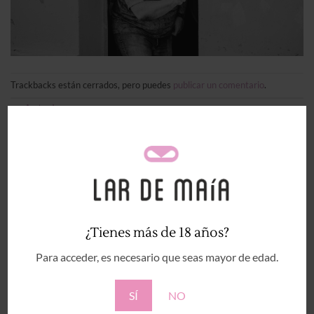
Trackbacks están cerrados, pero puedes
publicar un comentario
.
←
Anterior
Siguiente
→
Deja una respuesta
Tu dirección de correo electrónico no será publicada.
Los campos obligatorios están marcados con
*
¿Tienes más de 18 años?
Comentario
*
Para acceder, es necesario que seas mayor de edad.
SÍ
NO