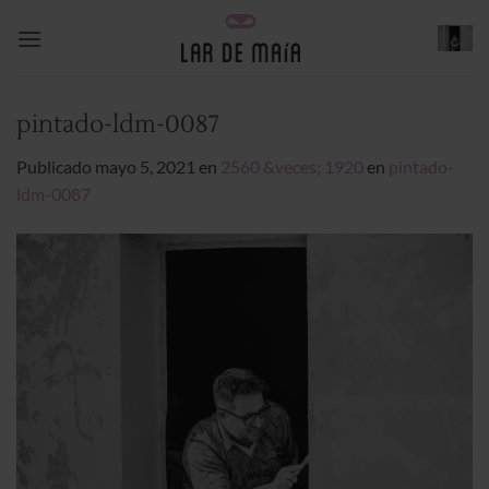
Saltar
al
contenido
pintado-ldm-0087
Publicado
mayo 5, 2021
en
2560 &veces; 1920
en
pintado-
ldm-0087