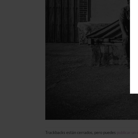
Trackbacks están cerrados, pero puedes
publicar un