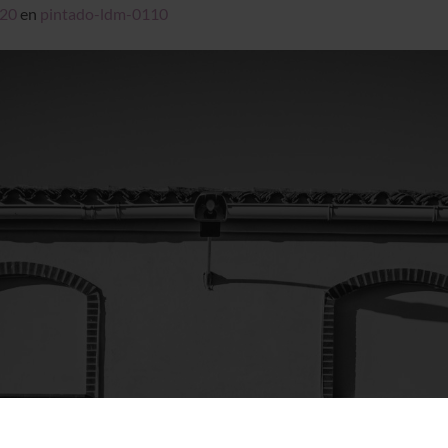
920
en
pintado-ldm-0110