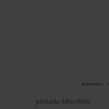
Saltar
al
contenido
BIENVENIDOS
pintado-ldm-0110