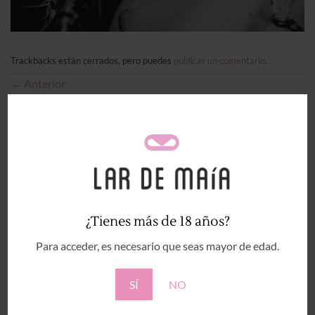
Trackbacks están cerrados, pero puedes
publicar un comentario
.
←
Anterior
Siguiente
→
Deja una respuesta
Tu dirección de correo electrónico no será publicada.
Los campos obligatorios están marcados con
*
Comentario
*
¿Tienes más de 18 años?
Para acceder, es necesario que seas mayor de edad.
SÍ
NO