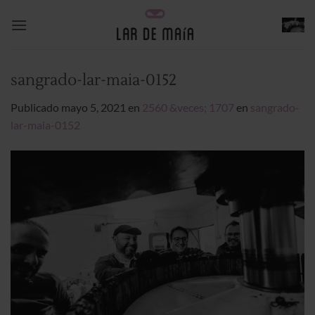
Saltar
al
contenido
sangrado-lar-maia-0152
Publicado
mayo 5, 2021
en
2560 &veces; 1707
en
sangrado-
lar-maia-0152